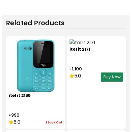
Related Products
itel it 2171
৳ 1,100
5.0
Buy Now
itel it 2165
৳ 990
5.0
Stock Out