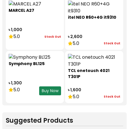
MARCEL A27
itel NEO R60+4G it9310
৳ 1,000
5.0
৳ 2,600
Stock Out
5.0
Stock Out
Symphony BL125
TCL onetouch 4021
T301P
৳ 1,300
5.0
৳ 1,600
Buy Now
5.0
Stock Out
Suggested Products