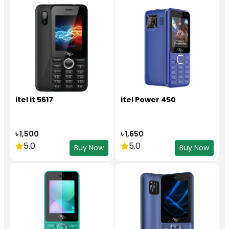
itel it 5617
itel Power 450
৳ 1,500
৳ 1,650
5.0
5.0
Buy Now
Buy Now