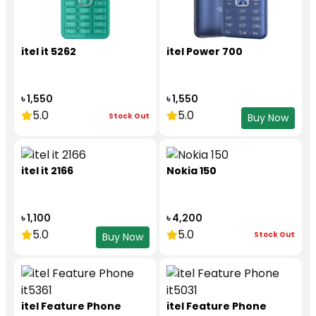
itel it 5262
itel Power 700
৳ 1,550
৳ 1,550
5.0
5.0
Stock Out
Buy Now
itel it 2166
Nokia 150
৳ 1,100
৳ 4,200
5.0
5.0
Stock Out
Buy Now
itel Feature Phone
itel Feature Phone