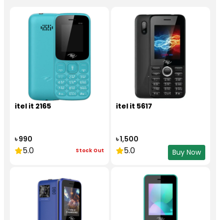
itel it 2165
itel it 5617
৳ 990
৳ 1,500
5.0
5.0
Stock Out
Buy Now