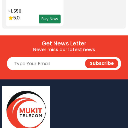
৳ 1,550
5.0
Buy Now
Get News Letter
Never miss our latest news