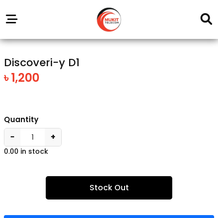
Our
Service
Trending
Brands
Outlets
Center
Discoveri-y D1
৳ 1,200
Quantity
−
+
0.00 in stock
Stock Out