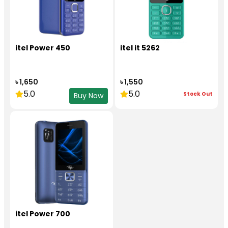
itel Power 450
itel it 5262
৳ 1,650
৳ 1,550
5.0
5.0
Stock Out
Buy Now
itel Power 700