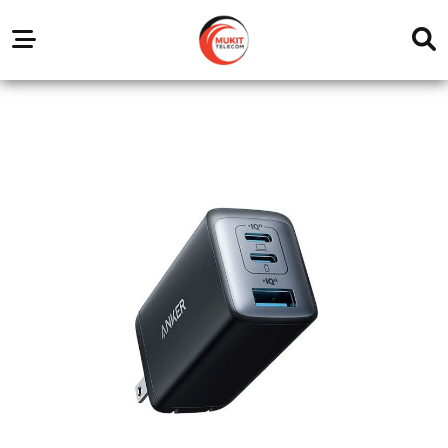
Our
Service
Trending
Brands
Outlets
Center