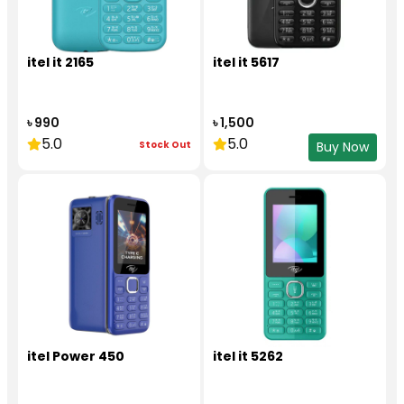
itel it 2165
itel it 5617
৳ 990
৳ 1,500
5.0
5.0
Stock Out
Buy Now
itel Power 450
itel it 5262