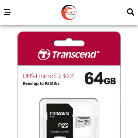
Our
Service
Trending
Brands
Outlets
Center