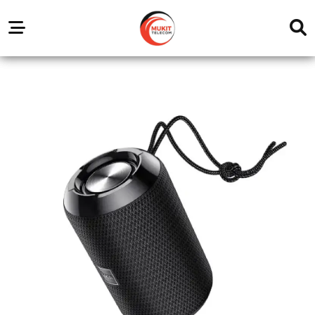
Our
Service
Trending
Brands
Outlets
Center