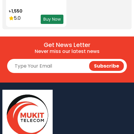
৳ 1,550
5.0
Buy Now
Get News Letter
Never miss our latest news