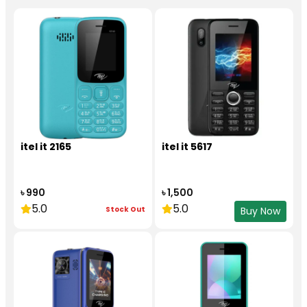
itel it 2165
itel it 5617
৳ 990
৳ 1,500
5.0
5.0
Stock Out
Buy Now