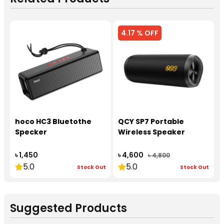
4.17 % OFF
hoco HC3 Bluetothe
QCY SP7 Portable
Specker
Wireless Speaker
৳ 1,450
৳ 4,600
৳ 4,800
5.0
5.0
Stock Out
Stock Out
Suggested Products