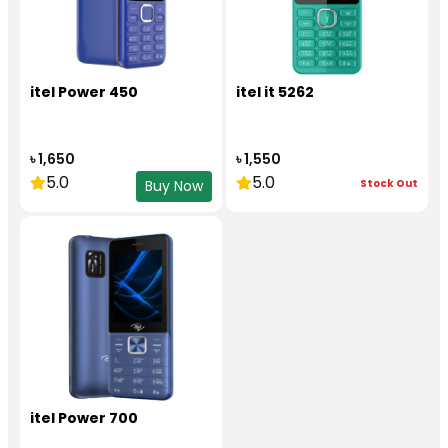
itel Power 450
itel it 5262
৳ 1,650
৳ 1,550
5.0
5.0
Stock Out
Buy Now
itel Power 700